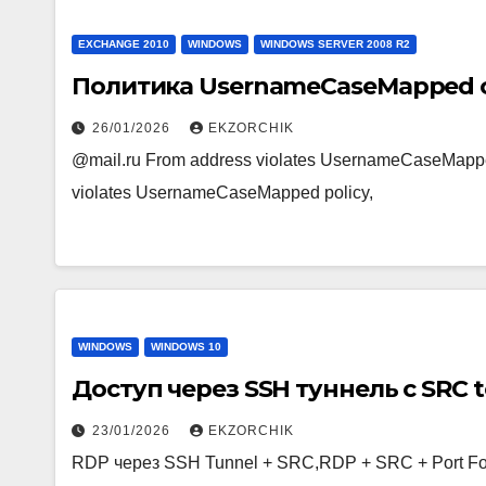
EXCHANGE 2010
WINDOWS
WINDOWS SERVER 2008 R2
Политика UsernameCaseMapped c 
26/01/2026
EKZORCHIK
@mail.ru From address violates UsernameCaseMappe
violates UsernameCaseMapped policy,
WINDOWS
WINDOWS 10
Доступ через SSH туннель с SRC 
23/01/2026
EKZORCHIK
RDP через SSH Tunnel + SRC,RDP + SRC + Port Fo