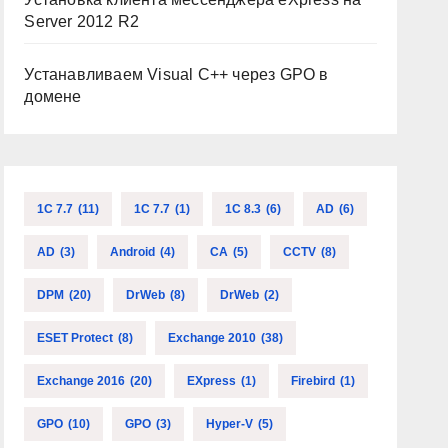
Server 2012 R2
Устанавливаем Visual C++ через GPO в
домене
1C 7.7
(11)
1C 7.7
(1)
1C 8.3
(6)
AD
(6)
AD
(3)
Android
(4)
CA
(5)
CCTV
(8)
DPM
(20)
DrWeb
(8)
DrWeb
(2)
ESET Protect
(8)
Exchange 2010
(38)
Exchange 2016
(20)
EXpress
(1)
Firebird
(1)
GPO
(10)
GPO
(3)
Hyper-V
(5)