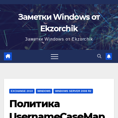
Перейти
к
Заметки Windows от
содержимому
Ekzorchik
Заметки Windows от Ekzorchik
EXCHANGE 2010
WINDOWS
WINDOWS SERVER 2008 R2
Политика
UsernameCaseMap