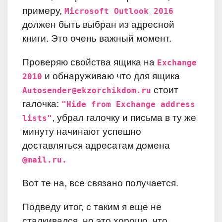
примеру,
Microsoft Outlook 2016
должен быть выбран из адресной
книги. Это очень важный момент.
Проверяю свойства ящика на
Exchange
и обнаруживаю что для ящика
2010
стоит
Autosender@ekzorchikdom.ru
галочка:
"Hide from Exchange address
, убрал галочку и письма в ту же
lists"
минуту начинают успешно
доставляться адресатам домена
@mail.ru.
Вот те на, все связано получается.
Подведу итог, с таким я еще не
сталкивался, но это хорошо, что