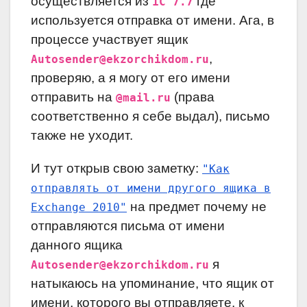
осуществляется из
где
1С 7.7
используется отправка от имени. Ага, в
процессе участвует ящик
,
Autosender@ekzorchikdom.ru
проверяю, а я могу от его имени
отправить на
(права
@mail.ru
соответственно я себе выдал), письмо
также не уходит.
И тут открыв свою заметку:
"Как
отправлять от имени другого ящика в
на предмет почему не
Exchange 2010"
отправляются письма от имени
данного ящика
я
Autosender@ekzorchikdom.ru
натыкаюсь на упоминание, что ящик от
имени, которого вы отправляете, к