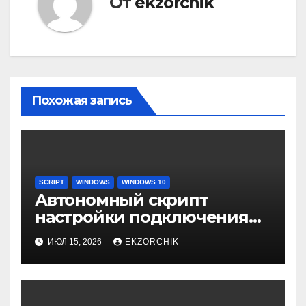
От
ekzorchik
Похожая запись
SCRIPT
WINDOWS
WINDOWS 10
Автономный скрипт
настройки подключения
через Remote Desktop
ИЮЛ 15, 2026
EKZORCHIK
Gateway