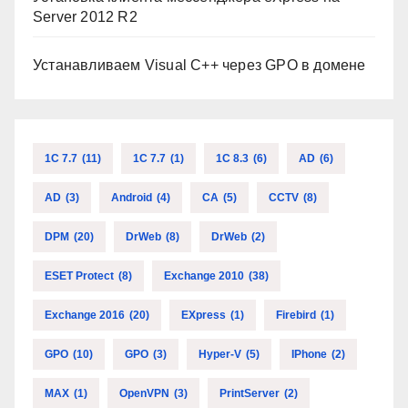
Server 2012 R2
Устанавливаем Visual C++ через GPO в домене
1C 7.7
(11)
1C 7.7
(1)
1C 8.3
(6)
AD
(6)
AD
(3)
Android
(4)
CA
(5)
CCTV
(8)
DPM
(20)
DrWeb
(8)
DrWeb
(2)
ESET Protect
(8)
Exchange 2010
(38)
Exchange 2016
(20)
EXpress
(1)
Firebird
(1)
GPO
(10)
GPO
(3)
Hyper-V
(5)
IPhone
(2)
MAX
(1)
OpenVPN
(3)
PrintServer
(2)