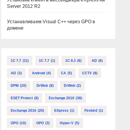
Server 2012 R2
Устанавливаем Visual C++ через GPO в
домене
1C 7.7
(11)
1C 7.7
(1)
1C 8.3
(6)
AD
(6)
AD
(3)
Android
(4)
CA
(5)
CCTV
(8)
DPM
(20)
DrWeb
(8)
DrWeb
(2)
ESET Protect
(8)
Exchange 2010
(38)
Exchange 2016
(20)
EXpress
(1)
Firebird
(1)
GPO
(10)
GPO
(3)
Hyper-V
(5)