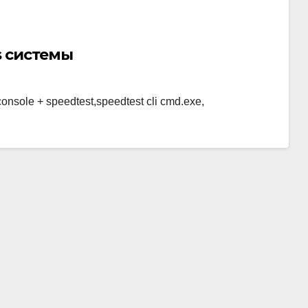
s системы
nsole + speedtest,speedtest cli cmd.exe,