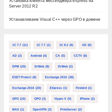
Установка клиента мессенджера eXpress на
Server 2012 R2
Устанавливаем Visual C++ через GPO в домене
1C 7.7
(11)
1C 7.7
(1)
1C 8.3
(6)
AD
(6)
AD
(3)
Android
(4)
CA
(5)
CCTV
(8)
DPM
(20)
DrWeb
(8)
DrWeb
(2)
ESET Protect
(8)
Exchange 2010
(38)
Exchange 2016
(20)
EXpress
(1)
Firebird
(1)
GPO
(10)
GPO
(3)
Hyper-V
(5)
IPhone
(2)
MAX
(1)
OpenVPN
(3)
PrintServer
(2)