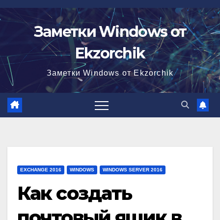
Перейти
к
Заметки Windows от
содержимому
Ekzorchik
Заметки Windows от Ekzorchik
EXCHANGE 2016
WINDOWS
WINDOWS SERVER 2016
Как создать
почтовый ящик в