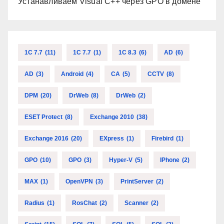
Устанавливаем Visual C++ через GPO в домене
1C 7.7
(11)
1C 7.7
(1)
1C 8.3
(6)
AD
(6)
AD
(3)
Android
(4)
CA
(5)
CCTV
(8)
DPM
(20)
DrWeb
(8)
DrWeb
(2)
ESET Protect
(8)
Exchange 2010
(38)
Exchange 2016
(20)
EXpress
(1)
Firebird
(1)
GPO
(10)
GPO
(3)
Hyper-V
(5)
IPhone
(2)
MAX
(1)
OpenVPN
(3)
PrintServer
(2)
Radius
(1)
RosChat
(2)
Scanner
(2)