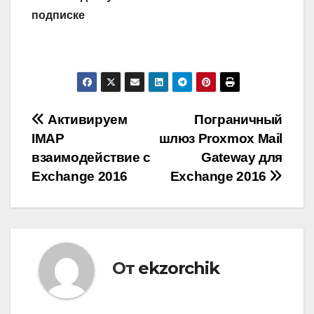
подписке
Навигация
Активируем
Пограничный
IMAP
шлюз Proxmox Mail
по
взаимодействие с
Gateway для
записям
Exchange 2016
Exchange 2016
От
ekzorchik