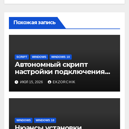
Похожая запись
SCRIPT
WINDOWS
WINDOWS 10
Автономный скрипт
настройки подключения
через Remote Desktop
ИЮЛ 15, 2026
EKZORCHIK
Gateway
WINDOWS
WINDOWS 10
Нюансы установки