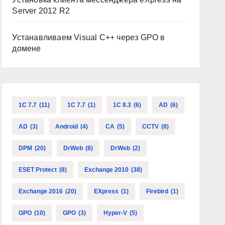
Server 2012 R2
Устанавливаем Visual C++ через GPO в
домене
1C 7.7
(11)
1C 7.7
(1)
1C 8.3
(6)
AD
(6)
AD
(3)
Android
(4)
CA
(5)
CCTV
(8)
DPM
(20)
DrWeb
(8)
DrWeb
(2)
ESET Protect
(8)
Exchange 2010
(38)
Exchange 2016
(20)
EXpress
(1)
Firebird
(1)
GPO
(10)
GPO
(3)
Hyper-V
(5)