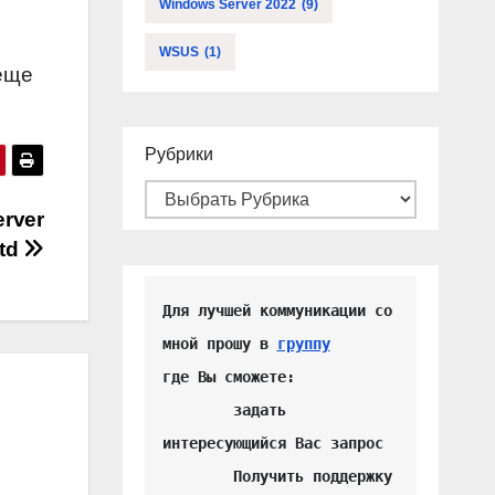
Windows Server 2022
(9)
WSUS
(1)
еще
Рубрики
rver
Std
Для лучшей коммуникации со 
мной прошу в 
группу
где Вы сможете:

	задать 
интересующийся Вас запрос

	Получить поддержку 