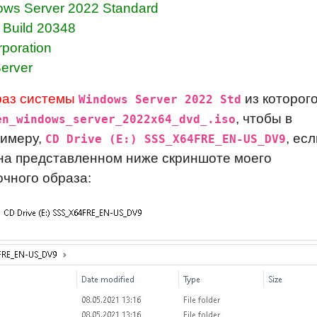
Server 2022 Standard
uild 20348
poration
erver
раз системы
из которог
Windows Server 2022 Std
, чтобы в
en_windows_server_2022x64_dvd_.iso
римеру,
, есл
CD Drive (E:) SSS_X64FRE_EN-US_DV9
к на представленном ниже скриншоте моего
чного образа: