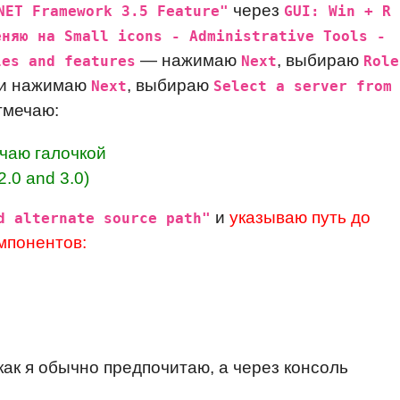
через
NET Framework 3.5 Feature"
GUI: Win + R 
еняю на Small icons - Administrative Tools -
— нажимаю
, выбираю
les and features
Next
Role
и нажимаю
, выбираю
Next
Select a server from
тмечаю:
ечаю галочкой
2.0 and 3.0)
и
указываю путь до
d alternate source path"
мпонентов:
как я обычно предпочитаю, а через консоль