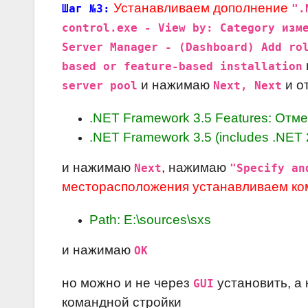
Устанавливаем дополнение
Шаг №3:
".
control.exe - View by: Category изм
Server Manager - (Dashboard) Add ro
based or feature-based installation
и нажимаю
и о
server pool
Next, Next
.NET Framework 3.5 Features: Отм
.NET Framework 3.5 (includes .NET 
и нажимаю
, нажимаю
Next
"Specify an
месторасположения устанавливаем ко
Path: E:\sources\sxs
и нажимаю
OK
но можно и не через
установить, а 
GUI
командной стройки