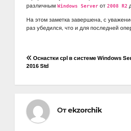
различным
от
Windows Server
2008 R2
На этом заметка завершена, с уважени
раз убедился, что и для последней оп
Навигация
Оснастки cpl в системе Windows Se
2016 Std
по
записям
От
ekzorchik